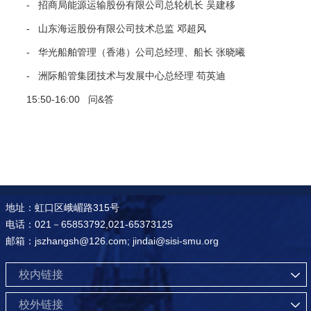
- 招商局能源运输股份有限公司总轮机长 吴建移
- 山东海运股份有限公司技术总监 邓超风
- 华光船舶管理（香港）公司总经理、船长 张晓曦
- 洲际船管集团技术与发展中心总经理 苟英迪
15:50-16:00 问&答
地址：虹口区峨嵋路315号
电话：021－65853792,021-65373125
邮箱：jszhangsh@126.com; jindai@sisi-smu.org
校内链接
校外链接