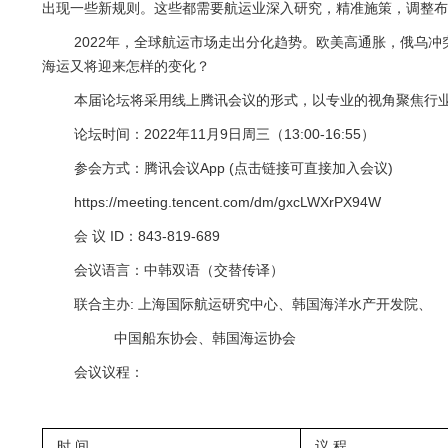
出现一些新规则。这些都需要航运业深入研究，精准施策，调整布
2022年，全球航运市场走出分化趋势。欧美高通胀，俄乌
海运又将迎来怎样的变化？
本届论坛将采用线上腾讯会议的形式，以专业的视角聚焦行
论坛时间：2022年11月9日周三（13:00-16:55）
参会方式：腾讯会议App (点击链接可直接加入会议)
https://meeting.tencent.com/dm/gxcLWXrPX94W
会 议 ID：843-819-689
会议语言：中韩双语（交替传译）
联合主办: 上海国际航运研究中心、韩国海洋水产开发院、
中国船东协会、韩国海运协会
会议议程：
时 间
议 程