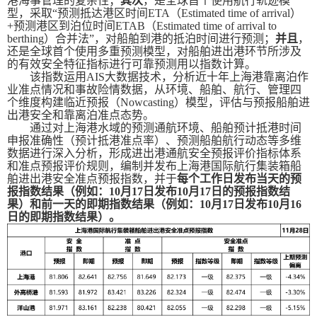
港海事管理的复杂性；
其次
，是全球首个使用航行轨迹模
型，采取“预测抵达港区时间
ETA
（
Estimated time of arrival
）
+
预测港区到泊位时间
ETAB
（
Estimated time of arrival to
berthing
）合并法”，对船舶到港的抵泊时间进行预测；
并且
，
还是全球首个使用多重预测模型，对船舶进出港环节所涉及
的有效安全特征指标进行可靠预测用以指数计算。
该指数运用
AIS
大数据技术，分析近十年上海港靠离泊作
业准点情况和事故险情数据，从环境、船舶、航行、管理四
个维度构建临近预报（
Nowcasting
）模型，评估与预报船舶进
出港安全和靠离泊准点态势。
通过对上海港水域的预测通航环境、船舶预计抵港时间
申报准确性（预计抵港准点率）、预测船舶航行动态等多维
数据进行深入分析，形成进出港通航安全预报评价指标体系
和准点预报评价规则，编制并发布上海港国际航行集装箱船
舶进出港安全准点预报指数，并于
每个工作日发布当天的预
报指数结果（例如：
10
月
17
日发布
10
月
17
日的预报指数结
果）和前一天的即期指数结果（例如：
10
月
17
日发布
10
月
16
日的即期指数结果）。